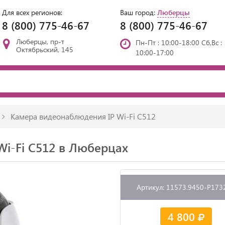
Для всех регионов:
Ваш город:
Люберцы
8 (800) 775-46-67
8 (800) 775-46-67
Люберцы, пр-т
Пн-Пт : 10:00-18:00 Сб,Вс :
Октябрьский, 145
10:00-17:00
Камера видеонаблюдения IP Wi-Fi C512
i-Fi C512 в Люберцах
Артикул: 11573.9450-P173
4 800