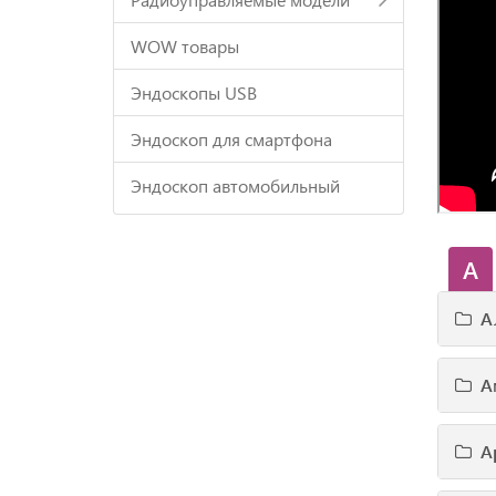
WOW товары
Эндоскопы USB
Эндоскоп для смартфона
Эндоскоп автомобильный
А
А
А
А