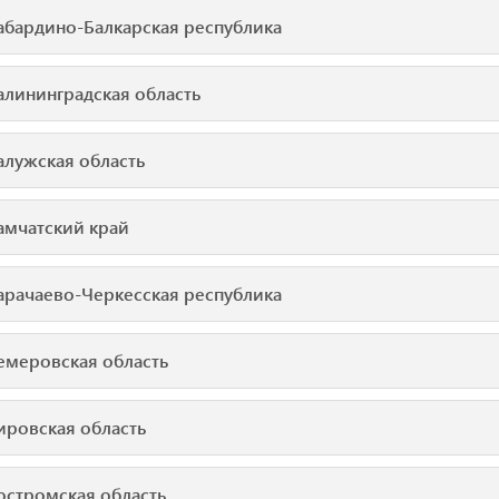
абардино-Балкарская республика
алининградская область
алужская область
амчатский край
арачаево-Черкесская республика
емеровская область
ировская область
остромская область