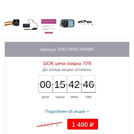
Артикул: 9587.9450-P94484
ШОК цена скидка 70%
До конца акции осталось:
00
00
00
15
15
00
42
42
00
46
46
47
дни
часы
мин
сек
Подробнее об акции
4667
1 400