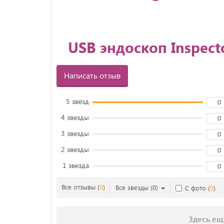
USB эндоскоп Inspec
Написать отзыв
5 звёзд
0
4 звезды
0
3 звезды
0
2 звезды
0
1 звезда
0
Все отзывы
(
0
)
Все звезды
(
0
)
С фото
(
0
)
Здесь ещ