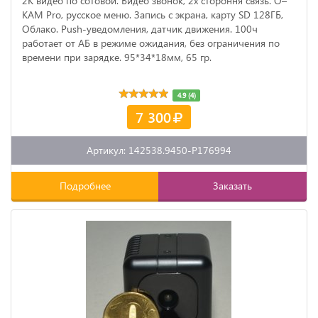
2К видео по сотовой. Видео звонок, 2х стороння связь. O–
KAM Pro, русское меню. Запись с экрана, карту SD 128ГБ,
Облако. Push-уведомления, датчик движения. 100ч
работает от АБ в режиме ожидания, без ограничения по
времени при зарядке. 95*34*18мм, 65 гр.
4.9 (4)
7 300
Артикул: 142538.9450-P176994
Подробнее
Заказать