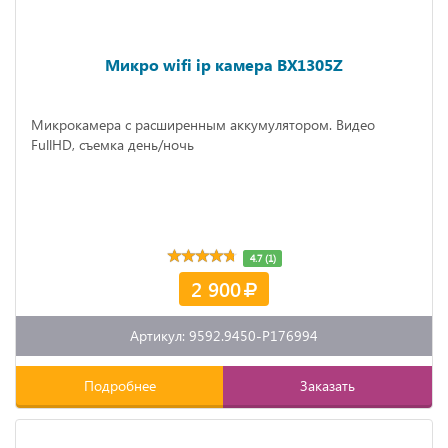
Микро wifi ip камера BX1305Z
Микрокамера с расширенным аккумулятором. Видео
FullHD, съемка день/ночь
4.7 (1)
2 900
Артикул: 9592.9450-P176994
Подробнее
Заказать