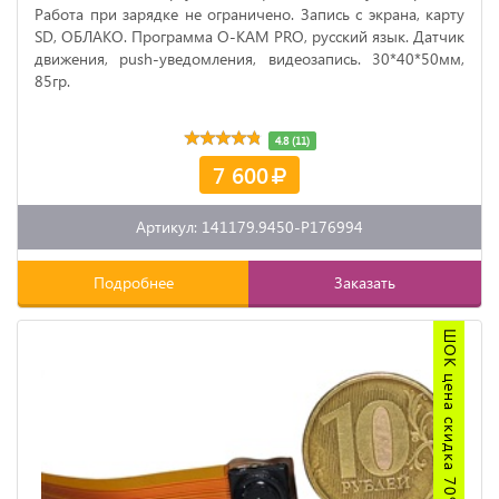
Работа при зарядке не ограничено. Запись с экрана, карту
SD, ОБЛАКО. Программа
O
-
KAM
PRO
, русский язык. Датчик
движения, push-уведомления, видеозапись. 30*40*50мм,
85гр.
4.8 (11)
7 600
Артикул: 141179.9450-P176994
Подробнее
Заказать
ШОК цена скидка 70%