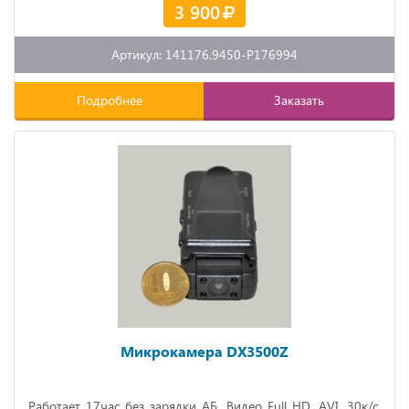
3 900
Артикул: 141176.9450-P176994
Подробнее
Заказать
Микрокамера DX3500Z
Работает 17час без зарядки АБ. Видео Full HD, AVI, 30к/с.