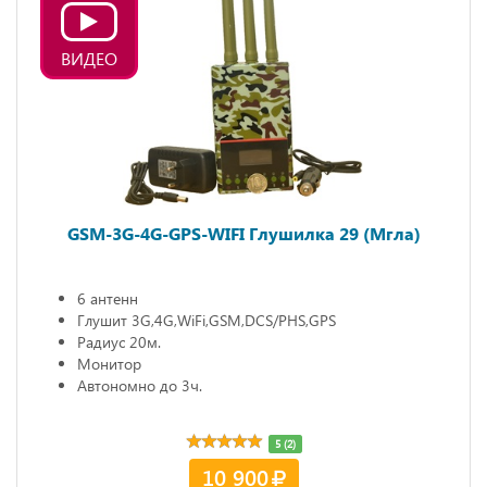
ВИДЕО
GSM-3G-4G-GPS-WIFI Глушилка 29 (Мгла)
6 антенн
Глушит 3G,4G,WiFi,GSM,DCS/PHS,GPS
Радиус 20м.
Монитор
Автономно до 3ч.
5 (2)
10 900