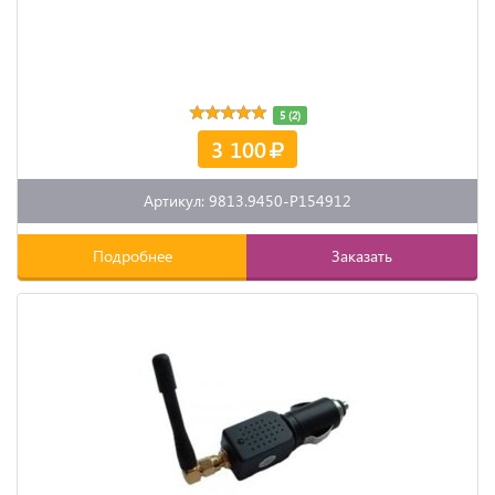
5 (2)
3 100
Артикул: 9813.9450-P154912
Подробнее
Заказать