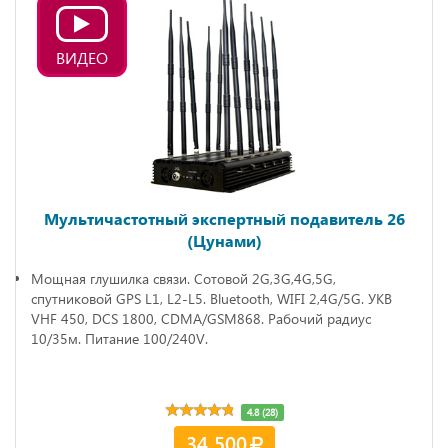
ВИДЕО
Мультичастотный экспертный подавитель 26
(Цунами)
Мощная глушилка связи. Сотовой 2G,3G,4G,5G,
спутниковой GPS L1, L2-L5. Bluetooth, WIFI 2,4G/5G. УКВ
VHF 450, DCS 1800, CDMA/GSM868. Рабочий радиус
10/35м. Питание 100/240V.
4.8 (28)
34 500