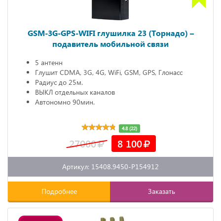
GSM-3G-GPS-WIFI глушилка 23 (Торнадо) –
подавитель мобильной связи
5 антенн
Глушит CDMA, 3G, 4G, WiFi, GSM, GPS, Глонасс
Радиус до 25м.
ВЫКЛ отдельных каналов
Автономно 90мин.
4.8 (22)
27000
8 100
Артикул: 15408.9450-P154912
Подробнее
Заказать