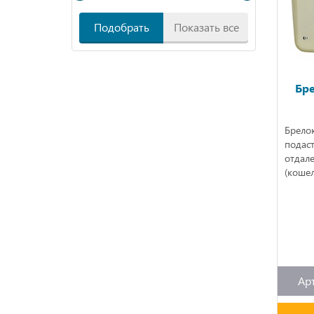
Подобрать
Показать все
Бр
Брело
подаст
отдале
(кошел
Ар