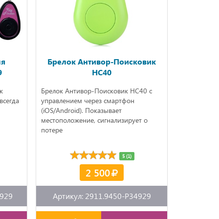
ля
Брелок Антивор-Поисковик
9
HC40
к
Брелок Антивор-Поисковик HC40 с
всегда
управлением через смартфон
(iOS/Android). Показывает
местоположение, сигнализирует о
потере
5 (1)
2 500
4929
Артикул: 2911.9450-P34929