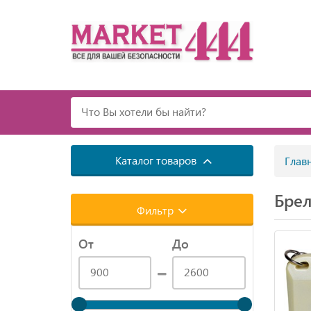
Каталог товаров
Глав
Брел
Фильтр
От
До