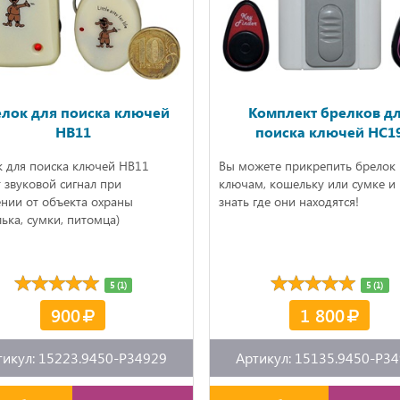
елок для поиска ключей
Комплект брелков д
HB11
поиска ключей HC1
к для поиска ключей HB11
Вы можете прикрепить брелок 
 звуковой сигнал при
ключам, кошельку или сумке и 
нии от объекта охраны
знать где они находятся!
ька, сумки, питомца)
5 (1)
5 (1)
900
1 800
тикул: 15223.9450-P34929
Артикул: 15135.9450-P3