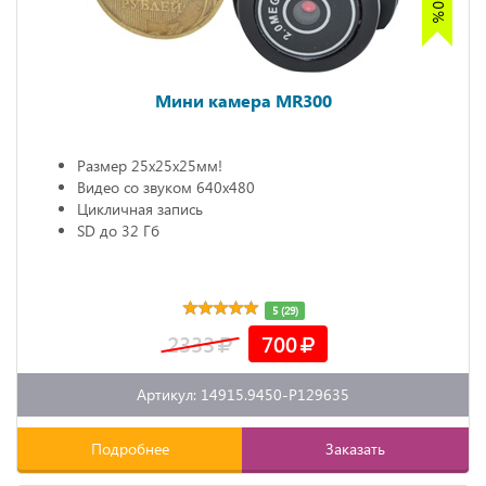
Мини камера MR300
Размер 25х25х25мм!
Видео со звуком 640х480
Цикличная запись
SD до 32 Гб
5 (29)
2333
700
Артикул: 14915.9450-P129635
Подробнее
Заказать