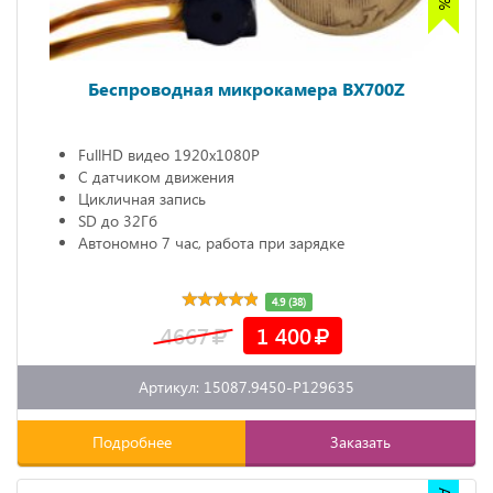
Беспроводная микрокамера BX700Z
FullHD видео 1920х1080P
С датчиком движения
Цикличная запись
SD до 32Гб
Автономно 7 час, работа при зарядке
4.9 (38)
4667
1 400
Артикул: 15087.9450-P129635
Подробнее
Заказать