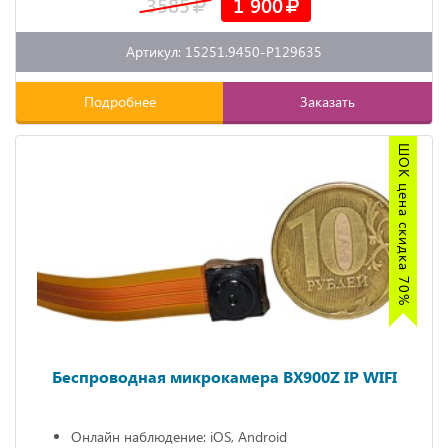
3585
1 900
Артикул: 15251.9450-P129635
Подробнее
Заказать
ШОК цена скидка 70%
Беспроводная микрокамера BX900Z IP WIFI
Онлайн наблюдение: iOS, Android