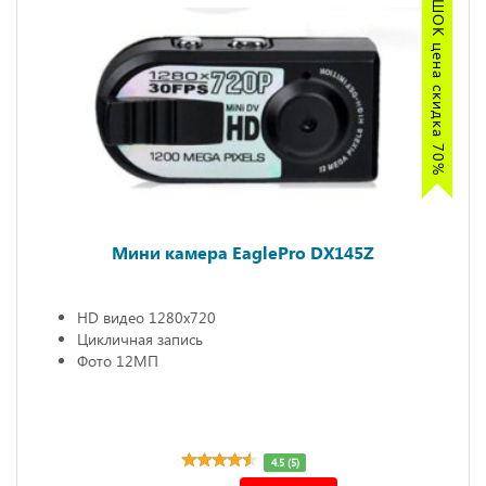
ШОК цена скидка 70%
Мини камера EaglePro DX145Z
HD видео 1280х720
Цикличная запись
Фото 12МП
4.5 (5)